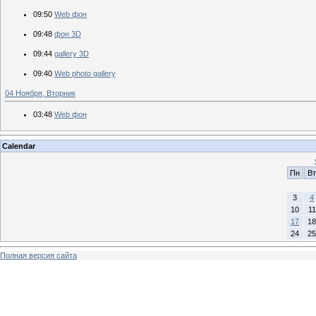
09:50
Web фон
09:48
фон 3D
09:44
gallery 3D
09:40
Web photo gallery
04 Ноября, Вторник
03:48
Web фон
Calendar
Пн
Вт
3
4
10
11
17
18
24
25
Полная версия сайта