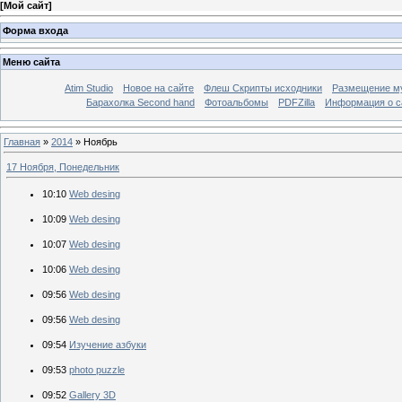
[
Мой сайт
]
Форма входа
Меню сайта
Atim Studio
Новое на сайте
Флеш Скрипты исходники
Размещение му
Барахолка Second hand
Фотоальбомы
PDFZilla
Информация о с
Главная
»
2014
»
Ноябрь
17 Ноября, Понедельник
10:10
Web desing
10:09
Web desing
10:07
Web desing
10:06
Web desing
09:56
Web desing
09:56
Web desing
09:54
Изучение азбуки
09:53
photo puzzle
09:52
Gallery 3D