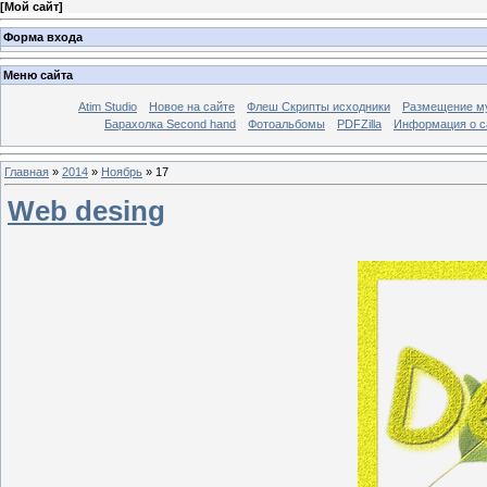
[
Мой сайт
]
Форма входа
Меню сайта
Atim Studio
Новое на сайте
Флеш Скрипты исходники
Размещение му
Барахолка Second hand
Фотоальбомы
PDFZilla
Информация о с
Главная
»
2014
»
Ноябрь
»
17
Web desing