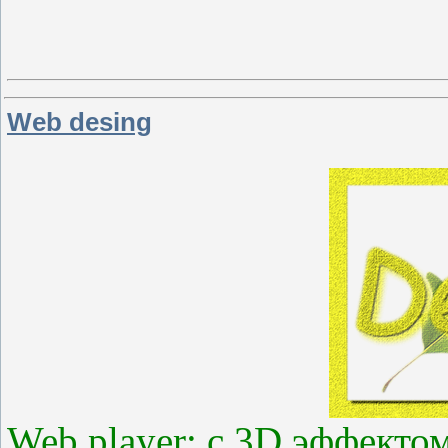
Web desing
Web player: с 3D эффекто