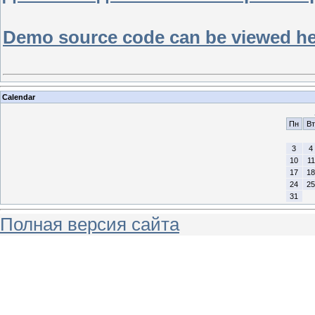
Demo source code can be viewed here
Calendar
Пн
Вт
3
4
10
11
17
18
24
25
31
Полная версия сайта