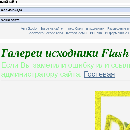
[
Мой сайт
]
Форма входа
Меню сайта
Atim Studio
Новое на сайте
Флеш Скрипты исходники
Размещение му
Барахолка Second hand
Фотоальбомы
PDFZilla
Информация о с
Галереи исходники Fla
Если Вы заметили ошибку или ссылк
администратору сайта.
Гостевая