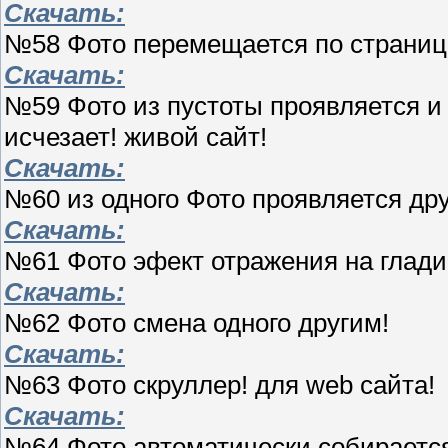
Скачать:
№58 Фото перемещается по странице
Скачать:
№59 Фото из пустоты проявляется и 
исчезает! живой сайт!
Скачать:
№60 из одного Фото проявляется дру
Скачать:
№61 Фото эфект отражения на глади
Скачать:
№62 Фото смена одного другим!
Скачать:
№63 Фото скруллер! для web сайта!
Скачать:
№64 Фото автоматически собирается!