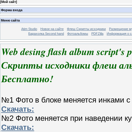
[
Мой сайт
]
Форма входа
Меню сайта
Atim Studio
Новое на сайте
Флеш Скрипты исходники
Размещение му
Барахолка Second hand
Фотоальбомы
PDFZilla
Информация о с
Web desing flash album script's 
Скрипты исходники флеш аль
Бесплатно!
№1 Фото в блоке меняется инками с
Скачать:
№2 Фото меняется при наведении ку
Скачать: