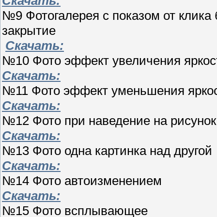
Скачать:
№9 Фотогалерея с показом от клика
закрытие
Скачать:
№10 Фото эффект увеличения яркос
Скачать:
№11 Фото эффект уменьшения яркос
Скачать:
№12 Фото при наведение на рисунок
Скачать:
№13 Фото одна картинка над другой
Скачать:
№14 Фото автоизменением
Скачать:
№15 Фото всплывающее