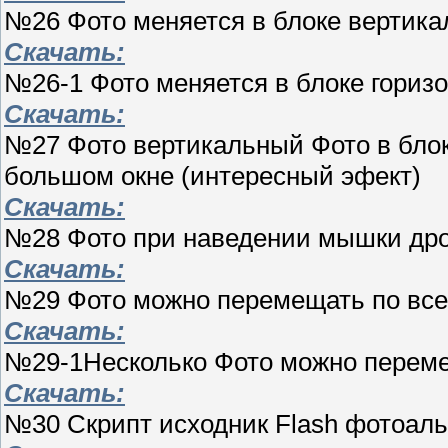
№26 Фото меняется в блоке вертик
Скачать:
№26-1 Фото меняется в блоке гориз
Скачать:
№27 Фото вертикальный Фото в блок
большом окне (интересный эфект)
Скачать:
№28 Фото при наведении мышки др
Скачать:
№29 Фото можно перемещать по все
Скачать:
№29-1Несколько Фото можно переме
Скачать:
№30 Скрипт исходник Flash фотоал