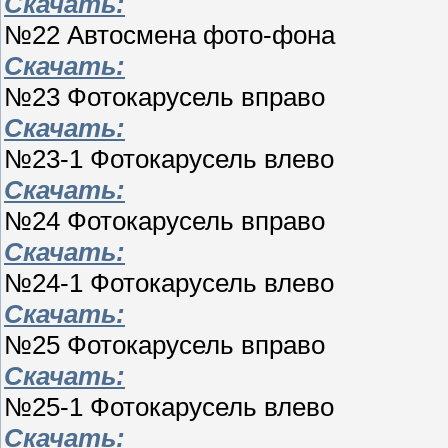
Скачать:
№22 Автосмена фото-фона
Скачать:
№23 Фотокарусель вправо
Скачать:
№23-1 Фотокарусель влево
Скачать:
№24 Фотокарусель вправо
Скачать:
№24-1 Фотокарусель влево
Скачать:
№25 Фотокарусель вправо
Скачать:
№25-1 Фотокарусель влево
Скачать: