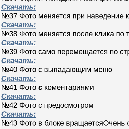
Скачать:
№37 Фото меняется при наведение к
Скачать:
№38 Фото меняется после клика по т
Скачать:
№39 Фото само перемещается по ст
Скачать:
№40 Фото с выпадающим меню
Скачать:
№41
Фото
с
коментариями
Скачать:
№42 Фото с предосмотром
Скачать:
№43 Фото в блоке вращаетсяОчень 