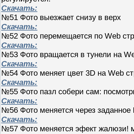
Скачать:
№51 Фото выезжает снизу в верх
Скачать:
№52 Фото перемещается по Web ст
Скачать:
№53 Фото вращается в тунели на Web
Скачать:
№54 Фото меняет цвет 3D на Web ст
Скачать:
№55 Фото пазл собери сам: посмотр
Скачать:
№56 Фото меняется через заданное 
Скачать:
№57 Фото меняется эфект жалюзи! м