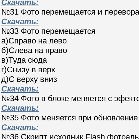
Скачать:
№31 Фото перемещается и перевора
Скачать:
№33 Фото перемещается
а)Справо на лево
б)Слева на право
в)Туда сюда
г)Снизу в верх
д)С верху вниз
Скачать:
№34 Фото в блоке меняется с эфект
Скачать:
№35 Фото меняется при обновление
Скачать:
№36 Скрипт исходник Flash фотоал