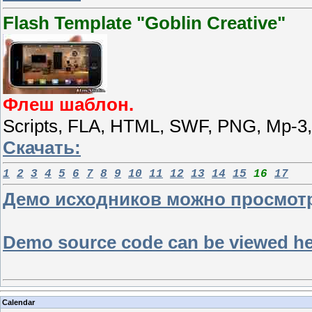
Flash Template "Goblin Creative"
Флеш шаблон.
Scripts, FLA, HTML, SWF, PNG, Mp-3
Скачать:
1
2
3
4
5
6
7
8
9
10
11
12
13
14
15
16
17
Демо исходников можно просмотре
Demo source code can be viewed here
Calendar