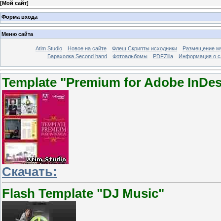
[
Мой сайт
]
Форма входа
Меню сайта
Atim Studio
Новое на сайте
Флеш Скрипты исходники
Размещение му
Барахолка Second hand
Фотоальбомы
PDFZilla
Информация о с
Template "Premium for Adobe InDesi
Скачать:
Flash Template "DJ Music"