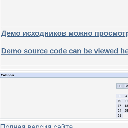
Демо исходников можно просмотре
Demo source code can be viewed here
Calendar
Пн
Вт
3
4
10
11
17
18
24
25
31
Полная версия сайта