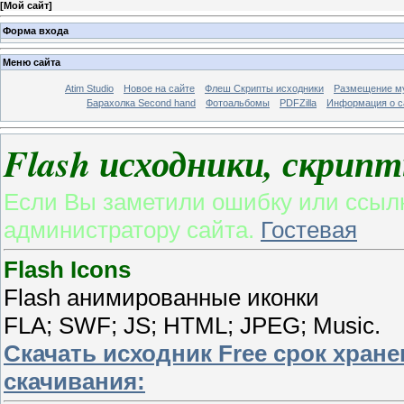
[
Мой сайт
]
Форма входа
Меню сайта
Atim Studio
Новое на сайте
Флеш Скрипты исходники
Размещение му
Барахолка Second hand
Фотоальбомы
PDFZilla
Информация о с
Flash исходники, скрипт
Если Вы заметили ошибку или ссылк
администратору сайта.
Гостевая
Flash Icons
Flash анимированные иконки
FLA; SWF; JS; HTML; JPEG; Music.
Скачать исходник Free срок хран
скачивания: