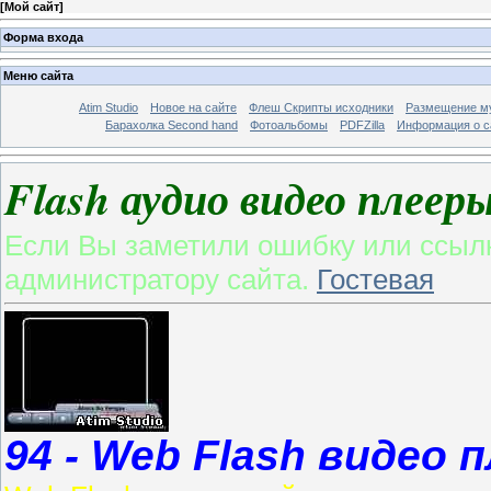
[
Мой сайт
]
Форма входа
Меню сайта
Atim Studio
Новое на сайте
Флеш Скрипты исходники
Размещение му
Барахолка Second hand
Фотоальбомы
PDFZilla
Информация о с
Flash аудио видео плееры
Если Вы заметили ошибку или ссылк
администратору сайта.
Гостевая
94 - Web Flash видео 