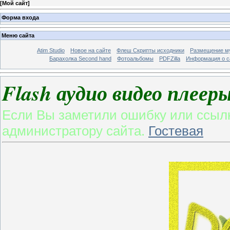
[
Мой сайт
]
Форма входа
Меню сайта
Atim Studio
Новое на сайте
Флеш Скрипты исходники
Размещение му
Барахолка Second hand
Фотоальбомы
PDFZilla
Информация о с
Flash аудио видео плееры
Если Вы заметили ошибку или ссылк
администратору сайта.
Гостевая