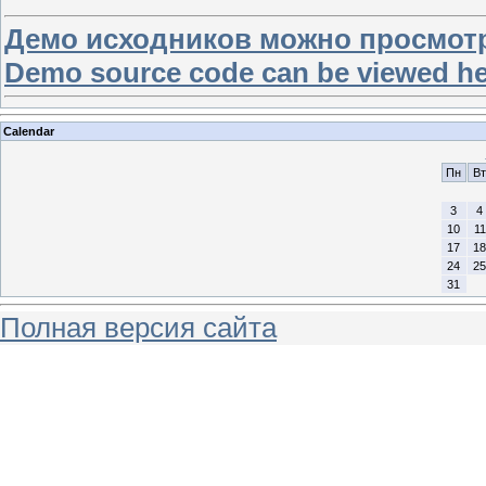
Демо исходников можно просмотр
Demo source code can be viewed h
Calendar
Пн
Вт
3
4
10
11
17
18
24
25
31
Полная версия сайта