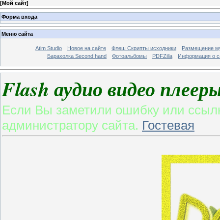
[
Мой сайт
]
Форма входа
Меню сайта
Atim Studio
Новое на сайте
Флеш Скрипты исходники
Размещение му
Барахолка Second hand
Фотоальбомы
PDFZilla
Информация о с
Flash аудио видео плееры
Если Вы заметили ошибку или ссылк
администратору сайта.
Гостевая