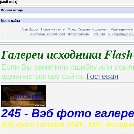
[
Мой сайт
]
Форма входа
Меню сайта
Atim Studio
Новое на сайте
Флеш Скрипты исходники
Размещение му
Барахолка Second hand
Фотоальбомы
PDFZilla
Информация о с
Галереи исходники Fla
Если Вы заметили ошибку или ссылк
администратору сайта.
Гостевая
245 - Вэб фото галер
Вэб фото галерея SWF, XML исходни