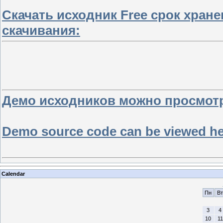
Скачать исходник Free срок хран
скачивания:
Демо исходников можно просмотре
Demo source code can be viewed here
Calendar
Пн
Вт
3
4
10
11