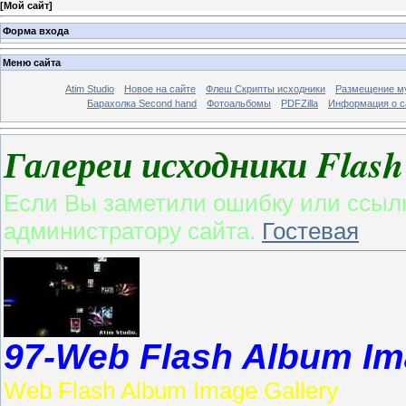
[
Мой сайт
]
Форма входа
Меню сайта
Atim Studio
Новое на сайте
Флеш Скрипты исходники
Размещение му
Барахолка Second hand
Фотоальбомы
PDFZilla
Информация о с
Галереи исходники Fla
Если Вы заметили ошибку или ссылк
администратору сайта.
Гостевая
97-Web Flash Album Im
Web Flash Album Image Gallery