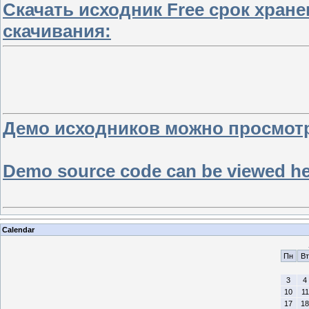
Скачать исходник Free срок хран
скачивания:
Демо исходников можно просмотре
Demo source code can be viewed here
Calendar
Пн
Вт
3
4
10
11
17
18