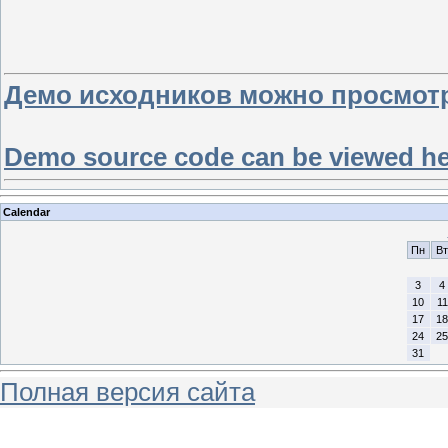
Демо исходников можно просмотр
Demo source code can be viewed h
Calendar
Пн
Вт
3
4
10
11
17
18
24
25
31
Полная версия сайта