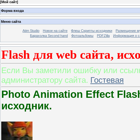
[
Мой сайт
]
Форма входа
Меню сайта
Atim Studio
Новое на сайте
Флеш Скрипты исходники
Размещение му
Барахолка Second hand
Фотоальбомы
PDFZilla
Информация о с
Flash для web сайта, исх
Если Вы заметили ошибку или ссылк
администратору сайта.
Гостевая
Photo Animation Effect Fla
исходник.