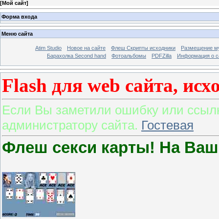
[
Мой сайт
]
Форма входа
Меню сайта
Atim Studio
Новое на сайте
Флеш Скрипты исходники
Размещение му
Барахолка Second hand
Фотоальбомы
PDFZilla
Информация о с
Flash для web сайта, исх
Если Вы заметили ошибку или ссылк
администратору сайта.
Гостевая
Флеш секси карты! На Ваш