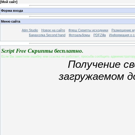
[
Мой сайт
]
Форма входа
Меню сайта
Atim Studio
Новое на сайте
Флеш Скрипты исходники
Размещение му
Барахолка Second hand
Фотоальбомы
PDFZilla
Информация о с
Script Free Скрипты бесплатно.
Если Вы заметили ошибку или ссылка не работает, просьба сообщить администратор
Получение св
загружаемом д