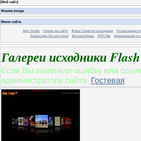
[
Мой сайт
]
Форма входа
Меню сайта
Atim Studio
Новое на сайте
Флеш Скрипты исходники
Размещение му
Барахолка Second hand
Фотоальбомы
PDFZilla
Информация о с
Галереи исходники Fla
Если Вы заметили ошибку или ссылк
администратору сайта.
Гостевая