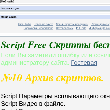
[
Мой сайт
]
Форма входа
Меню сайта
Atim Studio
Новое на сайте
Флеш Скрипты исходники
Размещение му
Барахолка Second hand
Фотоальбомы
PDFZilla
Информация о с
Script Free Скрипты бес
Если Вы заметили ошибку или ссылк
администратору сайта.
Гостевая
№10 Архив скриптов.
Script Параметры всплывающего окн
Script Видео в файле.