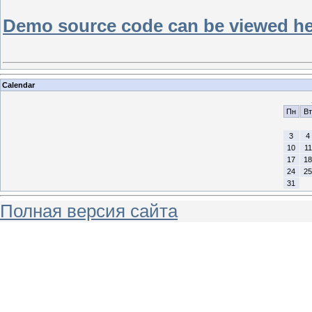
Demo source code can be viewed here
Calendar
Пн
Вт
3
4
10
11
17
18
24
25
31
Полная версия сайта