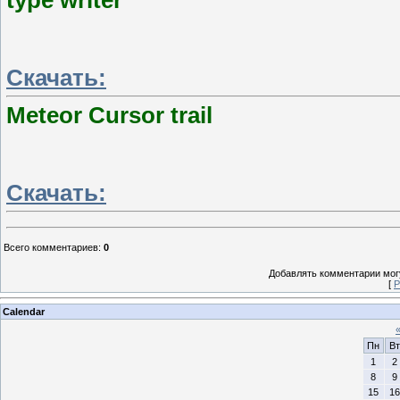
type writer
Скачать:
Meteor Cursor trail
Скачать:
Всего комментариев
:
0
Добавлять комментарии могу
[
Р
Calendar
Пн
Вт
1
2
8
9
15
16