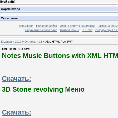
[
Мой сайт
]
Форма входа
Меню сайта
Atim Studio
Новое на сайте
Флеш Скрипты исходники
Размещение му
Барахолка Second hand
Фотоальбомы
PDFZilla
Информация о с
Главная
»
2012
»
Октябрь
»
13
» XML HTML FLA SWF
XML HTML FLA SWF
Notes Music Buttons with XML H
Скачать:
3D Stone revolving Mеню
Скачать: