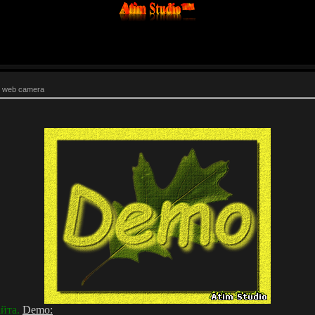
 web camera
айта.
Demo: