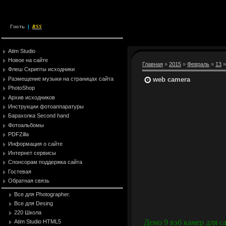
RSS
Гость
|
Atim Studio
Новое на сайте
Главная
»
2015
»
Февраль
»
13
»
Флеш Скрипты исходники
web camera
Размещение музыки на страницах сайта
PhotoShop
Архив исходников
Инструкции фотоаппаратуры
Барахолка Second hand
Фотоальбомы
PDFZilla
Информация о сайте
Интернет сервисы
Спонсорам поддержка сайта
Гостевая
Обратная связь
Все для Photographer.
Все для Desing
220 Школа
Демо 9 вэб камер для с
Atim Studio HTML5