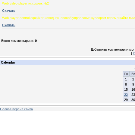
Web video player исходник №2
Скачать
Web player control equalizer исходник. способ управления курсором перемещайте ма
Скачать
Всего комментариев
:
0
Добавлять комментарии могу
[
Р
Calendar
Пн
Вт
1
2
8
9
15
16
22
23
29
30
Полная версия сайта