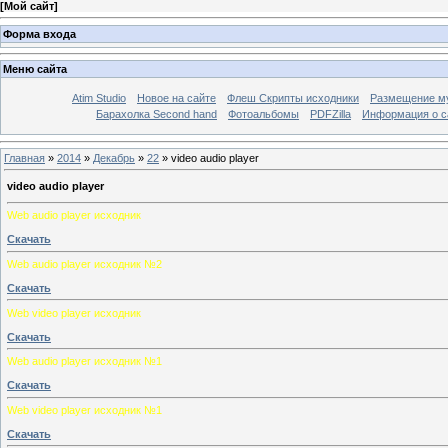
[
Мой сайт
]
Форма входа
Меню сайта
Atim Studio
Новое на сайте
Флеш Скрипты исходники
Размещение му
Барахолка Second hand
Фотоальбомы
PDFZilla
Информация о с
Главная
»
2014
»
Декабрь
»
22
» video audio player
video audio player
Web audio player исходник
Скачать
Web audio player исходник №2
Скачать
Web video player исходник
Скачать
Web audio player исходник №1
Скачать
Web video player исходник №1
Скачать