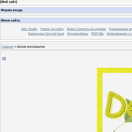
[
Мой сайт
]
Форма входа
Меню сайта
Atim Studio
Новое на сайте
Флеш Скрипты исходники
Размещение му
Барахолка Second hand
Фотоальбомы
PDFZilla
Информация о с
Главная
»
Архив материалов
3D