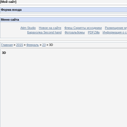
[
Мой сайт
]
Форма входа
Меню сайта
Atim Studio
Новое на сайте
Флеш Скрипты исходники
Размещение му
Барахолка Second hand
Фотоальбомы
PDFZilla
Информация о с
Главная
»
2015
»
Февраль
»
23
» 3D
3D