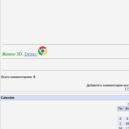
Живое 3D.
Demo:
Всего комментариев
:
0
Добавлять комментарии могу
[
Р
Calendar
Пн
Вт
2
3
9
10
16
17