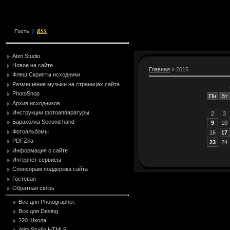
RSS
Гость
|
Atim Studio
Новое на сайте
Главная
»
2015
Флеш Скрипты исходники
Размещение музыки на страницах сайта
PhotoShop
Пн
Вт
Архив исходников
Инструкции фотоаппаратуры
2
3
Барахолка Second hand
9
10
Фотоальбомы
16
17
PDFZilla
23
24
Информация о сайте
Интернет сервисы
Спонсорам поддержка сайта
Гостевая
Обратная связь
Все для Photographer.
Все для Desing
220 Школа
Atim Studio HTML5