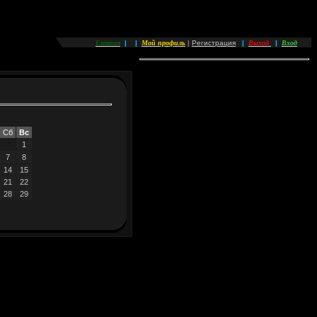
Главная
Мой профиль
Выход
Вход
|
|
|
Регистрация
|
|
Сб
Вс
1
7
8
14
15
21
22
28
29