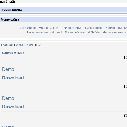
[
Мой сайт
]
Форма входа
Меню сайта
Atim Studio
Новое на сайте
Флеш Скрипты исходники
Размещение му
Барахолка Second hand
Фотоальбомы
PDFZilla
Информация о с
Главная
»
2013
»
Июль
»
23
Canvas HTML5
C
Demo
Download
C
Demo
Download
C