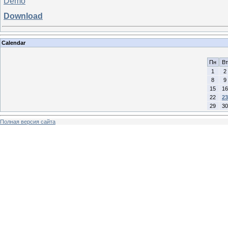
Demo
Download
Calendar
Пн
Вт
1
2
8
9
15
16
22
23
29
30
Полная версия сайта