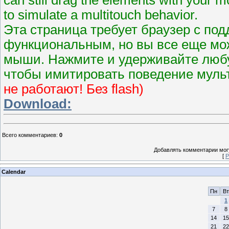
to simulate a multitouch behavior.
Эта страница требует браузер с по
функциональным, но вы все еще мо
мыши. Нажмите и удерживайте любу
чтобы имитировать поведение муль
не работают! Без flash)
Download:
Всего комментариев
:
0
Добавлять комментарии могу
[
Р
Calendar
Пн
Вт
1
7
8
14
15
21
22