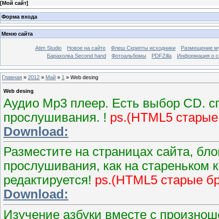
[
Мой сайт
]
Форма входа
Меню сайта
Atim Studio
Новое на сайте
Флеш Скрипты исходники
Размещение му
Барахолка Second hand
Фотоальбомы
PDFZilla
Информация о с
Главная
»
2012
»
Май
»
1
» Web desing
Web desing
Аудио Mp3 плеер. Есть выбор CD. сп
прослушивания. !
ps.(HTML5 старые 
Download:
Разместите на страницах сайта, бло
прослушивания, как на стареньком к
редактируется!
ps.(HTML5 старые бр
Download:
Изучение азбуки вместе с произнош