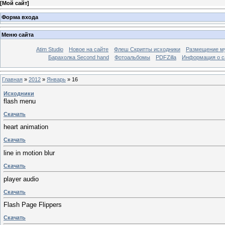
[
Мой сайт
]
Форма входа
Меню сайта
Atim Studio
Новое на сайте
Флеш Скрипты исходники
Размещение му
Барахолка Second hand
Фотоальбомы
PDFZilla
Информация о с
Главная
»
2012
»
Январь
»
16
Исходники
flash menu
Скачать
heart animation
Скачать
line in motion blur
Скачать
player audio
Скачать
Flash Page Flippers
Скачать