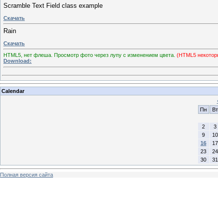
Scramble Text Field class example
Скачать
Rain
Скачать
HTML5, нет флеша. Просмотр фото через лупу с изменением цвета.
(HTML5 некоторы
Download:
Calendar
Пн
Вт
2
3
9
10
16
17
23
24
30
31
Полная версия сайта