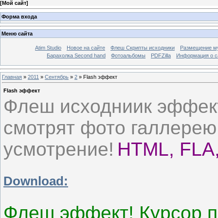
[
Мой сайт
]
Форма входа
Меню сайта
Atim Studio
Новое на сайте
Флеш Скрипты исходники
Размещение му
Барахолка Second hand
Фотоальбомы
PDFZilla
Информация о с
Главная
»
2011
»
Сентябрь
»
2
» Flash эффект
Flash эффект
Флеш исходниик эффект
смотрят фото галлерею
усмотрение!
HTML, FLA
Download:
Флеш эффект! Курсор п