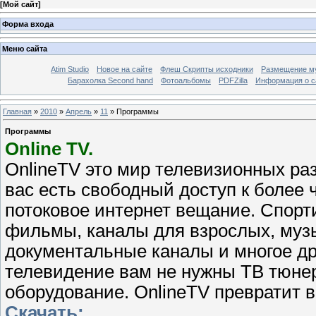
[
Мой сайт
]
Форма входа
Меню сайта
Atim Studio
Новое на сайте
Флеш Скрипты исходники
Размещение му
Барахолка Second hand
Фотоальбомы
PDFZilla
Информация о с
Главная
»
2010
»
Апрель
»
11
» Программы
Программы
Online TV.
OnlineTV это мир телевизионных ра
вас есть свободный доступ к более 
потоковое интернет вещание. Спорт
фильмы, каналы для взрослых, муз
документальные каналы и многое дру
телевидение вам не нужны ТВ тюнер
оборудование. OnlineTV превратит 
Скачать: