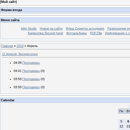
[
Мой сайт
]
Форма входа
Меню сайта
Atim Studio
Новое на сайте
Флеш Скрипты исходники
Размещение му
Барахолка Second hand
Фотоальбомы
PDFZilla
Информация о с
Главная
»
2010
»
Апрель
11 Апреля, Воскресенье
04:09
Программы
04:01
Программы
(0)
03:59
Программы
(0)
03:59
Программы
(0)
Calendar
Пн
Вт
5
6
12
13