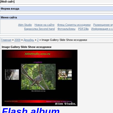
[
Мой сайт
]
Форма входа
Меню сайта
Atim Studio
Новое на сайте
Флеш Скрипты исходники
Размещение му
Барахолка Second hand
Фотоальбомы
PDFZilla
Информация о с
Главная
»
2009
»
Декабрь
»
2
» Image Gallery Slide Show исходники
Image Gallery Slide Show исходники
Flash album