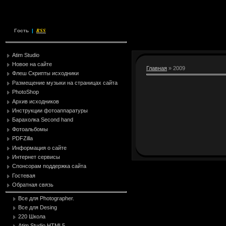
RSS
Гость
|
Atim Studio
Новое на сайте
Главная
»
2009
Флеш Скрипты исходники
Размещение музыки на страницах сайта
PhotoShop
Архив исходников
Инструкции фотоаппаратуры
Барахолка Second hand
Фотоальбомы
PDFZilla
Информация о сайте
Интернет сервисы
Спонсорам поддержка сайта
Гостевая
Обратная связь
Все для Photographer.
Все для Desing
220 Школа
Atim Studio HTML5