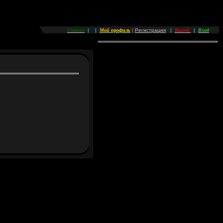
Главная
Мой профиль
Выход
Вход
|
|
|
Регистрация
|
|