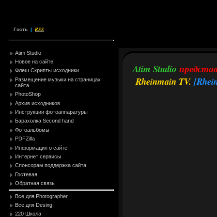
RSS
Гость
|
Atim Studio
Новое на сайте
Atim Studio
предста
Флеш Скрипты исходники
Rheinmain TV.
[Rhei
Размещение музыки на страницах
сайта
PhotoShop
Архив исходников
Инструкции фотоаппаратуры
Барахолка Second hand
Фотоальбомы
PDFZilla
Информация о сайте
Интернет сервисы
Спонсорам поддержка сайта
Гостевая
Обратная связь
Все для Photographer.
Все для Desing
220 Школа