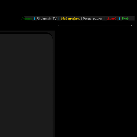
Главная
Мой профиль
Выход
Вход
|
Rheinmain TV
|
|
Регистрация
|
|