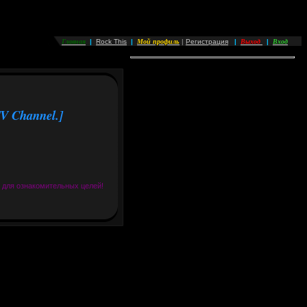
Главная
Мой профиль
Выход
Вход
|
Rock This
|
|
Регистрация
|
|
TV Channel.]
о для ознакомительных целей!