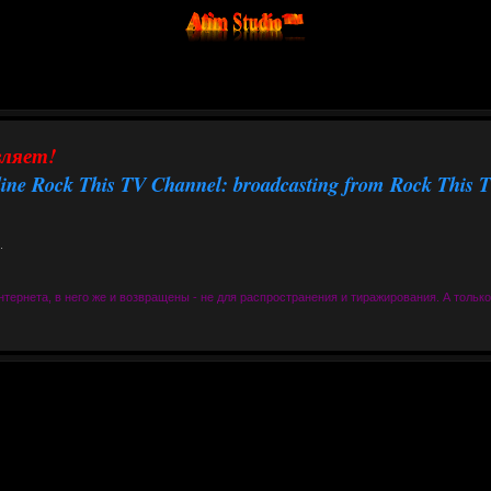
вляет!
ine Rock This TV Channel: broadcasting from Rock This 
.
тернета, в него же и возвращены - не для распространения и тиражирования. А тольк