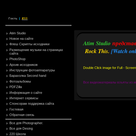
RSS
Гость
|
Atim Studio
Новое на сайте
Atim Studio
предста
Флеш Скрипты исходники
Rock This.
[Watch onl
Размещение музыки на страницах
сайта
PhotoShop
Архив исходников
Double Click image for Full - Screen
Инструкции фотоаппаратуры
Барахолка Second hand
Фотоальбомы
Все видеоматериалы взъяты из ин
PDFZilla
Информация о сайте
Интернет сервисы
Спонсорам поддержка сайта
Гостевая
Обратная связь
Все для Photographer.
Все для Desing
220 Школа