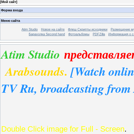
[
Мой сайт
]
Форма входа
Меню сайта
Atim Studio
Новое на сайте
Флеш Скрипты исходники
Размещение му
Барахолка Second hand
Фотоальбомы
PDFZilla
Информация о с
Atim Studio
представляе
Arabsounds.
[Watch onli
TV Ru, broadcasting from
Double Click image for Full - Screen
.