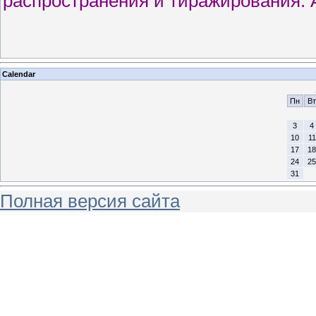
распространения и тиражирования. 
Calendar
Пн
Вт
3
4
10
11
17
18
24
25
31
Полная версия сайта