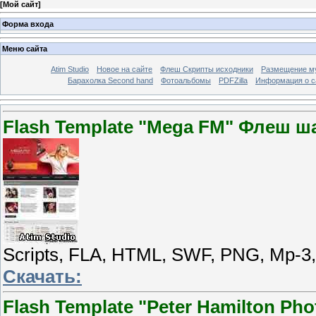
[
Мой сайт
]
Форма входа
Меню сайта
Atim Studio
Новое на сайте
Флеш Скрипты исходники
Размещение му
Барахолка Second hand
Фотоальбомы
PDFZilla
Информация о с
Flash Template "Mega FM" Флеш ш
Scripts, FLA, HTML, SWF, PNG, Mp-3
Скачать:
Flash Template "Peter Hamilton P