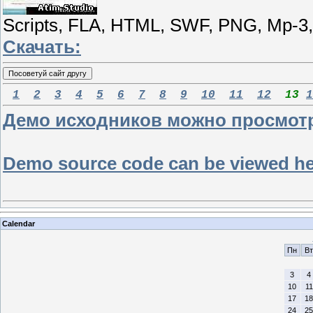
Scripts, FLA, HTML, SWF, PNG, Mp-3
Скачать:
1
2
3
4
5
6
7
8
9
10
11
12
13
1
Демо исходников можно просмотре
Demo source code can be viewed here
Calendar
Пн
Вт
3
4
10
11
17
18
24
25