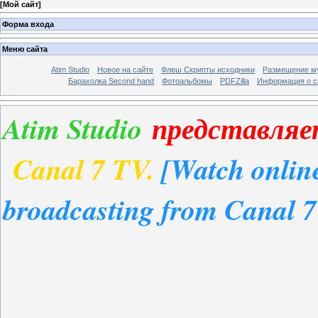
[
Мой сайт
]
Форма входа
Меню сайта
Atim Studio
Новое на сайте
Флеш Скрипты исходники
Размещение му
Барахолка Second hand
Фотоальбомы
PDFZilla
Информация о с
Atim Studio
представляе
Canal 7 TV.
[Watch onlin
broadcasting from Canal 